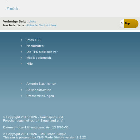
.
Zurück
Vorherige Seite:
Links
^ Top
Nächste Seite:
Aktuelle Nachrichten
Infos TFS
Nachrichten
Die TFS stellt sich vor
Mitgliederbereich
Hilfe
Aktuelle Nachrichten
Saisonaktivitäten
Pressemitteilungen
© Copyright 2016-2026 - Tauchsport- und
Forschungsgemeinschaft Siegerland e. V.
Datenschutzerklärung gem. Art. 13 DSGVO
© Copyright 2004-2026 - CMS Made Simple
This site is powered by
CMS Made Simple
version 2.2.22