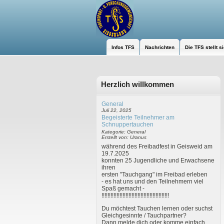
Infos TFS
Nachrichten
Die TFS stellt s
Herzlich willkommen
General
Juli 22, 2025
Begeisterte Teilnehmer am
Schnuppertauchen
Kategorie: General
Erstellt von: Uranus
während des Freibadfest in Geisweid am
19.7.2025
konnten 25 Jugendliche und Erwachsene
ihren
ersten "Tauchgang" im Freibad erleben
- es hat uns und den Teilnehmern viel
Spaß gemacht -
!!!!!!!!!!!!!!!!!!!!!!!!!!!!!!!!!!!!!!!!!!!!!
Du möchtest Tauchen lernen oder suchst
Gleichgesinnte / Tauchpartner?
Dann melde dich oder komme einfach