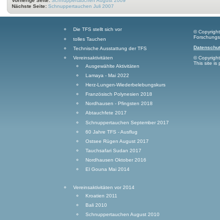
Vorherige Seite:
Schnuppertauchen August 2009
Nächste Seite:
Schnuppertauchen Juli 2007
Die TFS stellt sich vor
© Copyrigh
Forschungs
tolles Tauchen
Datenschut
Technische Ausstattung der TFS
Vereinsaktivitäten
© Copyrigh
This site i
Ausgewählte Aktivitäten
Lamaya - Mai 2022
Herz-Lungen-Wiederbelebungskurs
Französisch Polynesien 2018
Nordhausen - Pfingsten 2018
Abtauchfete 2017
Schnuppertauchen September 2017
60 Jahre TFS - Ausflug
Ostsee Rügen August 2017
Tauchsafari Sudan 2017
Nordhausen Oktober 2016
El Gouna Mai 2014
Vereinsaktivitäten vor 2014
Kroatien 2011
Bali 2010
Schnuppertauchen August 2010