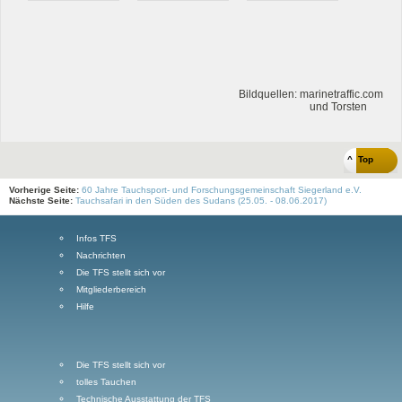
Bildquellen: marinetraffic.com
und Torsten
^ Top
Vorherige Seite:
60 Jahre Tauchsport- und Forschungsgemeinschaft Siegerland e.V.
Nächste Seite:
Tauchsafari in den Süden des Sudans (25.05. - 08.06.2017)
Infos TFS
Nachrichten
Die TFS stellt sich vor
Mitgliederbereich
Hilfe
Die TFS stellt sich vor
tolles Tauchen
Technische Ausstattung der TFS