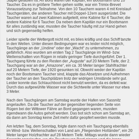
Stapel gelaufen ist. An Bord waren der Kapitän, ein Bootsmann und 10
Taucher. Da es in größere Tiefen gehen sollte, war ein Trimix-Brevet
Voraussetzung zur Teilnahme. Von den 10 Tauchern waren 4 mit Kreislauf-
Tauchgeräten, die anderen Taucher mit Doppel-12ern ausgerüstet. Die
Taucher waren auf zwei Kabinen aufgeteilt, eine Kabine für 4 Taucher, die
andere Kabine für 6 Taucher. Da neben dem Kapitän nur ein Bootsmann
für alles zuständig war, mussten die Taucher häufig mit zur Hand gehen
und sich gegenseitig helfen.
Leider spielte der Wettergott nicht mit, es blies kräftig und das Schiff tanzte
in den Wellen. Unter diesen Bedingungen war es leider nicht möglich,
Tauchgänge an der „Undine“ oder der „Wacht“ zu unternehmen, zu
gefährlich. Also wurden am ersten Tag 2 Tauchgänge im Wind- bzw.
Wellenschatten von Rügen in relativ geringer Tiefe durchgeführt. Der 1.
Tauchgang führte zu den Resten der „Auguste“ auf 20 Metern Tiefe, der 2.
Tauchgang war an der „Amazone“, ein ca. 30 Meter langer Stahlfrachter
auf 20 Metern Tiefe, der 1920 gesunken ist. Obwohl weder der Kapitän
noch der Bootsmann Taucher sind, klappte das Absetzen und Aufnehmen
der Taucher an den Tauchplätzen trotz der widrigen Umstände sehr gut.
Leider konnte das Schlauchboot nicht benutzt werden, da es defekt war.
Durch das aufgewühlte Wasser war die Sichtweite unter Wasser nur etwa
3 Meter.
Nach den Tauchgängen am Samstag wurde der Hafen von Sassnitz
angelaufen. Da die Taucher auf der gegenüber liegenden Seite von
Rügen bei der Wittower Fähre an Bord gegangen waren, mussten
irgendwann die Autos geholt werden. Das bot sich schon am Samstag an,
da dann am Sonntag keine Zeit mehr dafür geopfert werden musste.
Am letzten Tag, dem Sonntag, folgte dann noch ein Tauchgang ebenfalls
im Wind- bzw. Wellenschatten von Land am „Fliegenden Holländer“, ein 20
Meter langer Holzfrachter auf 28 Metern Tiefe. Mittags wurde dann wieder