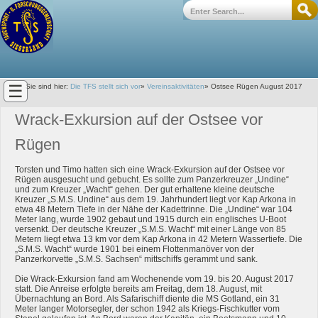
☰
Sie sind hier:
Die TFS stellt sich vor
»
Vereinsaktivitäten
»
Ostsee Rügen August 2017
Wrack-Exkursion auf der Ostsee vor
Rügen
Torsten und Timo hatten sich eine Wrack-Exkursion auf der Ostsee vor
Rügen ausgesucht und gebucht. Es sollte zum Panzerkreuzer „Undine“
und zum Kreuzer „Wacht“ gehen. Der gut erhaltene kleine deutsche
Kreuzer „S.M.S. Undine“ aus dem 19. Jahrhundert liegt vor Kap Arkona in
etwa 48 Metern Tiefe in der Nähe der Kadettrinne. Die „Undine“ war 104
Meter lang, wurde 1902 gebaut und 1915 durch ein englisches U-Boot
versenkt. Der deutsche Kreuzer „S.M.S. Wacht“ mit einer Länge von 85
Metern liegt etwa 13 km vor dem Kap Arkona in 42 Metern Wassertiefe. Die
„S.M.S. Wacht“ wurde 1901 bei einem Flottenmanöver von der
Panzerkorvette „S.M.S. Sachsen“ mittschiffs gerammt und sank.
Die Wrack-Exkursion fand am Wochenende vom 19. bis 20. August 2017
statt. Die Anreise erfolgte bereits am Freitag, dem 18. August, mit
Übernachtung an Bord. Als Safarischiff diente die MS Gotland, ein 31
Meter langer Motorsegler, der schon 1942 als Kriegs-Fischkutter vom