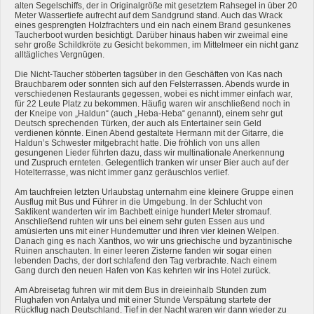
alten Segelschiffs, der in Originalgröße mit gesetztem Rahsegel in über 20
Meter Wassertiefe aufrecht auf dem Sandgrund stand. Auch das Wrack
eines gesprengten Holzfrachters und ein nach einem Brand gesunkenes
Taucherboot wurden besichtigt. Darüber hinaus haben wir zweimal eine
sehr große Schildkröte zu Gesicht bekommen, im Mittelmeer ein nicht ganz
alltägliches Vergnügen.
Die Nicht-Taucher stöberten tagsüber in den Geschäften von Kas nach
Brauchbarem oder sonnten sich auf den Felsterrassen. Abends wurde in
verschiedenen Restaurants gegessen, wobei es nicht immer einfach war,
für 22 Leute Platz zu bekommen. Häufig waren wir anschließend noch in
der Kneipe von „Haldun“ (auch „Heba-Heba“ genannt), einem sehr gut
Deutsch sprechenden Türken, der auch als Entertainer sein Geld
verdienen könnte. Einen Abend gestaltete Hermann mit der Gitarre, die
Haldun’s Schwester mitgebracht hatte. Die fröhlich von uns allen
gesungenen Lieder führten dazu, dass wir multinationale Anerkennung
und Zuspruch ernteten. Gelegentlich tranken wir unser Bier auch auf der
Hotelterrasse, was nicht immer ganz geräuschlos verlief.
Am tauchfreien letzten Urlaubstag unternahm eine kleinere Gruppe einen
Ausflug mit Bus und Führer in die Umgebung. In der Schlucht von
Saklikent wanderten wir im Bachbett einige hundert Meter stromauf.
Anschließend ruhten wir uns bei einem sehr guten Essen aus und
amüsierten uns mit einer Hundemutter und ihren vier kleinen Welpen.
Danach ging es nach Xanthos, wo wir uns griechische und byzantinische
Ruinen anschauten. In einer leeren Zisterne fanden wir sogar einen
lebenden Dachs, der dort schlafend den Tag verbrachte. Nach einem
Gang durch den neuen Hafen von Kas kehrten wir ins Hotel zurück.
Am Abreisetag fuhren wir mit dem Bus in dreieinhalb Stunden zum
Flughafen von Antalya und mit einer Stunde Verspätung startete der
Rückflug nach Deutschland. Tief in der Nacht waren wir dann wieder zu