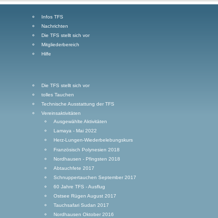
Infos TFS
Nachrichten
Die TFS stellt sich vor
Mitgliederbereich
Hilfe
Die TFS stellt sich vor
tolles Tauchen
Technische Ausstattung der TFS
Vereinsaktivitäten
Ausgewählte Aktivitäten
Lamaya - Mai 2022
Herz-Lungen-Wiederbelebungskurs
Französisch Polynesien 2018
Nordhausen - Pfingsten 2018
Abtauchfete 2017
Schnuppertauchen September 2017
60 Jahre TFS - Ausflug
Ostsee Rügen August 2017
Tauchsafari Sudan 2017
Nordhausen Oktober 2016