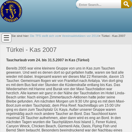
☰
Sie sind hier:
Die TFS stellt sich vor
»
Vereinsaktivitäten vor 2014
»
Türkei - Kas 2007
Türkei - Kas 2007
Tauchurlaub vom 24. bis 31.5.2007 in Kas (Türkei)
Bereits 2005 war eine kleinere Gruppe von uns in Kas zum Tauchen
gewesen. Und weil es denen dort so gut gefallen hatte, waren sie fast alle
wieder mit dabei. Insgesamt waren wir dieses Mal 22 Reisende, davon 15
Taucher. Gemeinsam flogen wir von Frankfurt nach Antalya. Von dort ging
es mit dem Bus fast vier Stunden die Küstenstraße entlang bis Kas. Das
Wiedersehen mit Hanne und Burak von der Mavi-Tauchstation war
herzlich. Alle kamen wir ganz in der Nähe der Tauchstation im Hotel Linda-
Beach unter. Nach einigen Zimmertausch-Aktionen hatte jeder seine
Bleibe gefunden. Am nächsten Morgen um 9:30 Uhr ging es mit dem Mavi-
Boot zum ersten Tauchplatz, dem Pina Reef. Nachmittags um 15:00 Uhr
ging es dann zum Tauchplatz Üc Kaya. Außer unserer Gruppe waren
regelmäßig auch noch andere Taucher an Bord. Das Tauchboot kann
maximal 28 Taucher aufnehmen, aber dann wird es eng an Bord. In den
nächsten Tagen wurden die Tauchplätzen Assi Island 1, Fener Kulesi,
Canyon Wreck, Chicken Beach, Gürmenli Ada, Oasis, Flying Fish und
Bernd Stein betaucht. Besonders beeindruckend war der Nachbau eines