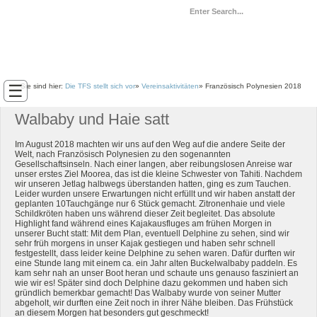
☰
Sie sind hier:
Die TFS stellt sich vor
»
Vereinsaktivitäten
»
Französisch Polynesien 2018
Walbaby und Haie satt
Im August 2018 machten wir uns auf den Weg auf die andere Seite der
Welt, nach Französisch Polynesien zu den sogenannten
Gesellschaftsinseln. Nach einer langen, aber reibungslosen Anreise war
unser erstes Ziel Moorea, das ist die kleine Schwester von Tahiti. Nachdem
wir unseren Jetlag halbwegs überstanden hatten, ging es zum Tauchen.
Leider wurden unsere Erwartungen nicht erfüllt und wir haben anstatt der
geplanten 10Tauchgänge nur 6 Stück gemacht. Zitronenhaie und viele
Schildkröten haben uns während dieser Zeit begleitet. Das absolute
Highlight fand während eines Kajakausfluges am frühen Morgen in
unserer Bucht statt: Mit dem Plan, eventuell Delphine zu sehen, sind wir
sehr früh morgens in unser Kajak gestiegen und haben sehr schnell
festgestellt, dass leider keine Delphine zu sehen waren. Dafür durften wir
eine Stunde lang mit einem ca. ein Jahr alten Buckelwalbaby paddeln. Es
kam sehr nah an unser Boot heran und schaute uns genauso fasziniert an
wie wir es! Später sind doch Delphine dazu gekommen und haben sich
gründlich bemerkbar gemacht! Das Walbaby wurde von seiner Mutter
abgeholt, wir durften eine Zeit noch in ihrer Nähe bleiben. Das Frühstück
an diesem Morgen hat besonders gut geschmeckt!