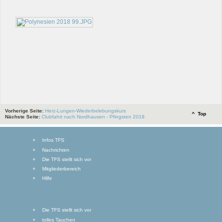
Vorherige Seite:
Herz-Lungen-Wiederbelebungskurs
^ Top
Nächste Seite:
Clubfahrt nach Nordhausen - Pfingsten 2018
Infos TFS
Nachrichten
Die TFS stellt sich vor
Mitgliederbereich
Hilfe
Die TFS stellt sich vor
tolles Tauchen