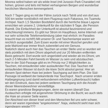
Moorea selbst haben wir als wilde Insel (mit Jurassic-Park Charakter) mit
hohen, grünen und teils mit Nebel verhangenen Bergen und wunderbar
herzlichen Menschen kennengelernt.
Nach 7 Tagen ging es mit der Fähre zurück nach Tahiti und von dort aus
500 km weiter nordöstlich mit dem Flugzeug nach Fakarava, ins Tuamotu
Archipel. Nach 1,5 Stunden Bootsfahrt durch die herrliche blaue Lagune
erreichten wir unsere 2. Unterkunft für die nächsten 9 Tage, die Pension
Raimiti. Die Einfachheit der Unterkunft ist absolut faszinierend und
entschleunigt immens. Es gibt nur Strom im Haupthaus, keine Internet- und
nur sehr schlechte Telefonverbindung (aber mal ehrlich: im Paradies
braucht man es nicht!!!) Mit unserer Öl- und Taschenlampe waren wir
reichlich ausgestattet. Zum Essen wurde mit einer Muschel gerufen und
jede Mahlzeit war immer frisch zubereitet und ein Genuss.
Natürlich stand auch hier das Tauchen an erster Stelle und so wurden wir
stets pünktlich mit dem Dhoni abgeholt und zur 20 Minuten entfernten
Basis gebracht. Dort wurde sich angerödelt und wieder ab ins Dhoni, um
nach 2-5 Minuten Fahrt bereits im Wasser zu sein und abzutauchen.
Hier in der Süd-Passage gibt es im Prinzip nur 2 Möglichkeiten zu
Tauchen, mit einlaufender oder auslaufender Flut. Das Tauchen mit
einlaufenden Wasser ist durch die klare Sicht absolut genial. Hier an
diesem Spot stehen Haie bei jedem Tauchgang auf dem Plan. Die Süd-
Passage ist weltweit der bekannteste Hai Tauchspot . Nach unserer ersten
Haibegegnung (und damit verbundenem erhöhten Luftverbrauch) hatten
wir den Eindruck, dass bei jedem weiteren Tauchgang sich die Anzahl
dieser Meeresbewohner vervielfältige.
Es waren grandiose Begegnungen, denn sie waren überall! Das
Austauchen erfolgte mit angenehmer Strömung in die Bucht, wo auch stets
die Haie an unserer Seite waren.
Der Abschied von dieser Insel und den Menschen fiel uns sehr schwer,
denn wir waren irgendwie "angekommen". Naja, vielleicht sieht man sich
irgendwann wieder???